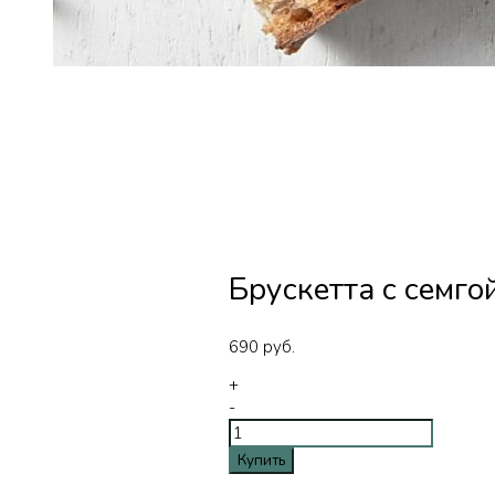
Брускетта с семго
690
руб.
+
-
Купить