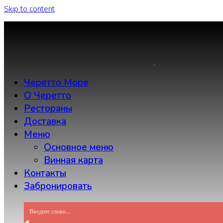
Skip to content
Черетто Море
О Черетто
Рестораны
Доставка
Меню
Основное меню
Винная карта
Контакты
Забронировать