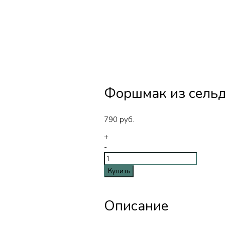
Форшмак из сельд
790
руб.
+
-
Купить
Описание