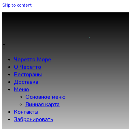
Skip to content
Черетто Море
О Черетто
Рестораны
Доставка
Меню
Основное меню
Винная карта
Контакты
Забронировать