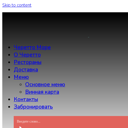
Skip to content
Черетто Море
О Черетто
Рестораны
Доставка
Меню
Основное меню
Винная карта
Контакты
Забронировать