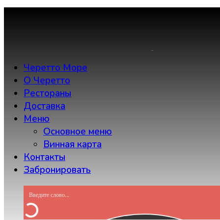
Skip
to
content
Черетто Море
О Черетто
Рестораны
Доставка
Меню
Основное меню
Винная карта
Контакты
Забронировать