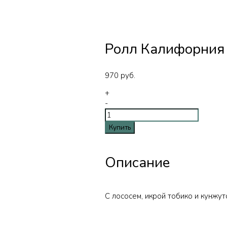
Ролл Калифорния 
970
руб.
+
-
Купить
Описание
С лососем, икрой тобико и кунжу