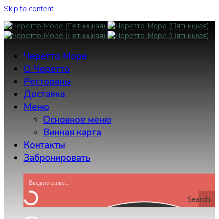
Skip to content
Черетто Море
О Черетто
Рестораны
Доставка
Меню
Основное меню
Винная карта
Контакты
Забронировать
Search