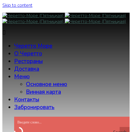
Skip to content
Черетто Море
О Черетто
Рестораны
Доставка
Меню
Основное меню
Винная карта
Контакты
Забронировать