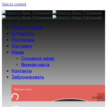
Skip to content
Черетто Море
О Черетто
Рестораны
Доставка
Меню
Основное меню
Винная карта
Контакты
Забронировать
Search