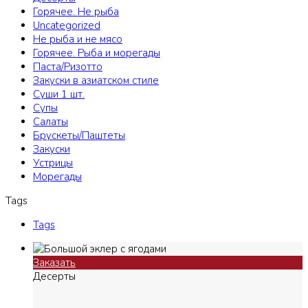
Горячее. Не рыба
Uncategorized
Не рыба и не мясо
Горячее. Рыба и морегады
Паста/Ризотто
Закуски в азиатском стиле
Суши 1 шт.
Супы
Салаты
Брускеты/Паштеты
Закуски
Устрицы
Морегады
Tags
Tags
Заказать
Десерты